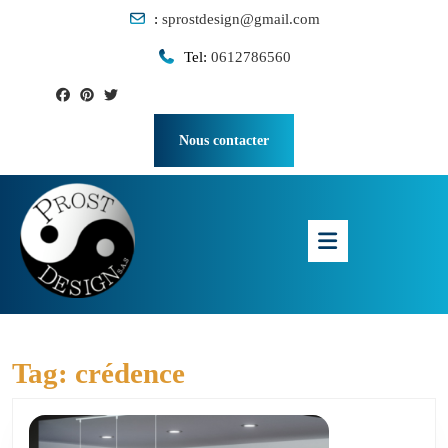
Skip
:
sprostdesign@gmail.com
to
content
Tel:
0612786560
Skip
to
content
Nous contacter
Open
Button
Tag:
crédence