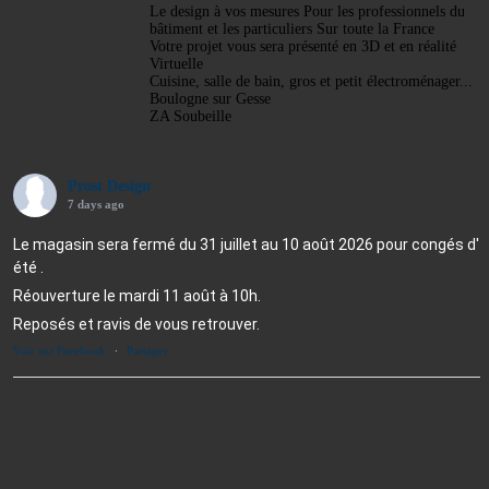
Le design à vos mesures Pour les professionnels du
bâtiment et les particuliers Sur toute la France
Votre projet vous sera présenté en 3D et en réalité
Virtuelle
Cuisine, salle de bain, gros et petit électroménager...
Boulogne sur Gesse
ZA Soubeille
Prost Design
7 days ago
Le magasin sera fermé du 31 juillet au 10 août 2026 pour congés d'
été .
Réouverture le mardi 11 août à 10h.
Reposés et ravis de vous retrouver.
Voir sur Facebook
·
Partager