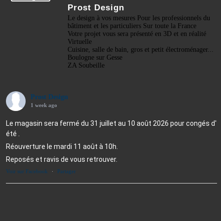
Prost Design
Le design à vos mesures Pour les professionnels du
bâtiment et les particuliers Sur toute la France
Votre projet vous sera présenté en 3D et en réalité
Virtuelle
Cuisine, salle de bain, gros et petit électroménager...
Boulogne sur Gesse
ZA Soubeille
Prost Design
1 week ago
Le magasin sera fermé du 31 juillet au 10 août 2026 pour congés d'
été .
Réouverture le mardi 11 août à 10h.
Reposés et ravis de vous retrouver.
Voir sur Facebook
·
Partager