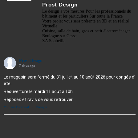
Prost Design
Le design à vos mesures Pour les professionnels du
bâtiment et les particuliers Sur toute la France
Votre projet vous sera présenté en 3D et en réalité
Virtuelle
Cuisine, salle de bain, gros et petit électroménager...
Boulogne sur Gesse
ZA Soubeille
Prost Design
7 days ago
Le magasin sera fermé du 31 juillet au 10 août 2026 pour congés d'
été .
Réouverture le mardi 11 août à 10h.
Reposés et ravis de vous retrouver.
Voir sur Facebook
·
Partager